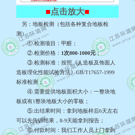
■
点击放大
■
另：
地板检测（包括各种复合地板检
测）
：
①.检测项目：甲醛；
②.检测价格
：
1次800-1000元
；
③.检测标准：按照《人造板及饰面人
造板理化性能试验方法》GB/T17657-1999
标准检测；
④.需要提供地板面积大小：一整块地
板或有1整块地板大小的零板；
⑤.出结果时间：拿到地板样后6天左右
可以先告诉结果，8-9天能拿到报告；
⑥.付款时间：我们工作人员上门拿到